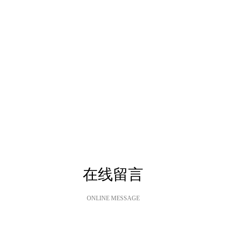
在线留言
ONLINE MESSAGE