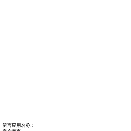
留言应用名称：