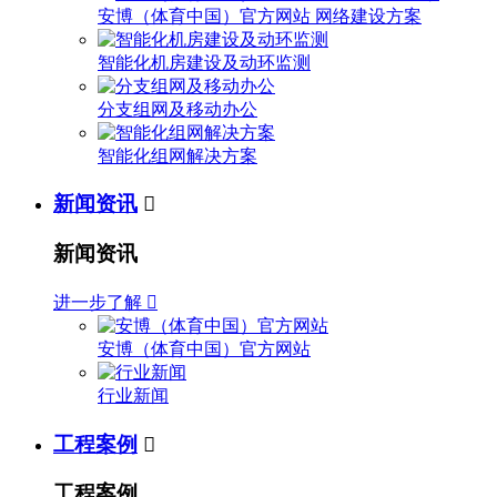
安博（体育中国）官方网站 网络建设方案
智能化机房建设及动环监测
分支组网及移动办公
智能化组网解决方案
新闻资讯

新闻资讯
进一步了解

安博（体育中国）官方网站
行业新闻
工程案例

工程案例