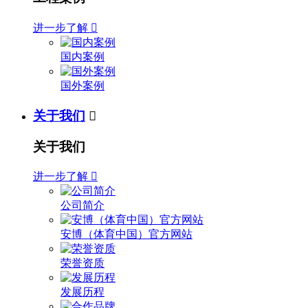
进一步了解

国内案例
国外案例
关于我们

关于我们
进一步了解

公司简介
安博（体育中国）官方网站
荣誉资质
发展历程