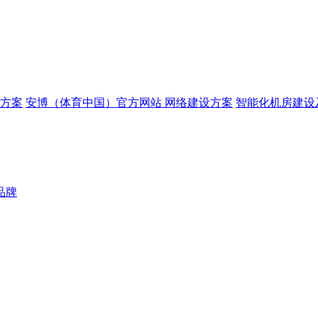
方案
安博（体育中国）官方网站 网络建设方案
智能化机房建设
品牌