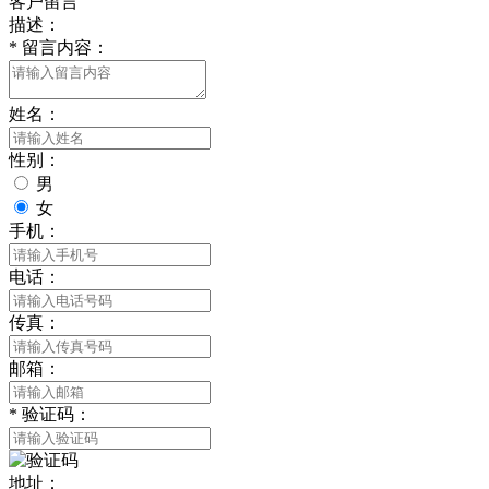
客户留言
描述：
*
留言内容：
姓名：
性别：
男
女
手机：
电话：
传真：
邮箱：
*
验证码：
地址：