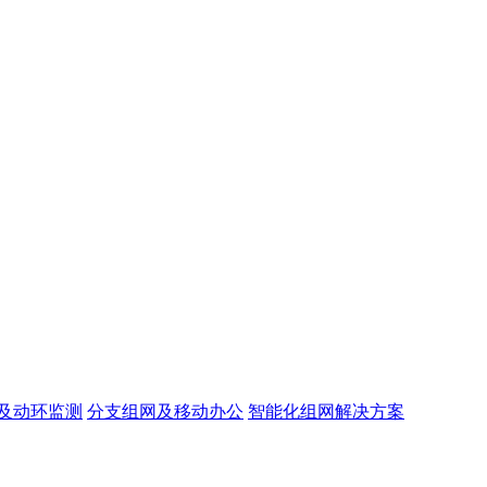
及动环监测
分支组网及移动办公
智能化组网解决方案