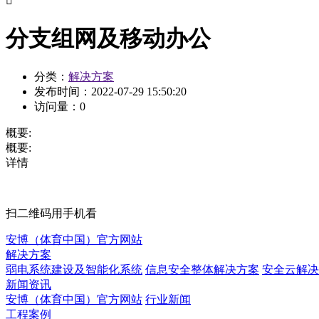

分支组网及移动办公
分类：
解决方案
发布时间：
2022-07-29 15:50:20
访问量：
0
概要:
概要:
详情
扫二维码用手机看
安博（体育中国）官方网站
解决方案
弱电系统建设及智能化系统
信息安全整体解决方案
安全云解决
新闻资讯
安博（体育中国）官方网站
行业新闻
工程案例