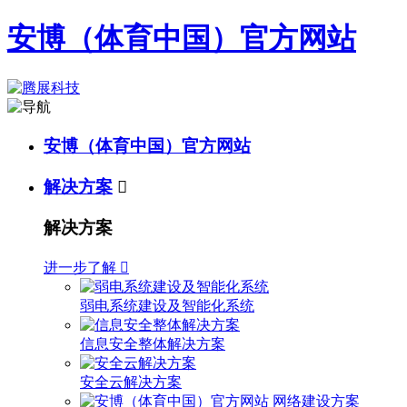
安博（体育中国）官方网站
安博（体育中国）官方网站
解决方案

解决方案
进一步了解

弱电系统建设及智能化系统
信息安全整体解决方案
安全云解决方案