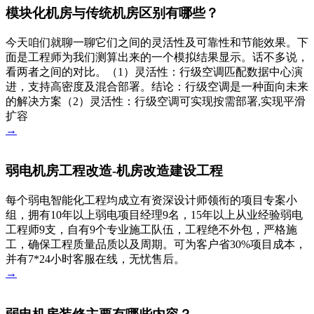
模块化机房与传统机房区别有哪些？
今天咱们就聊一聊它们之间的灵活性及可靠性和节能效果。下
面是工程师为我们测算出来的一个模拟结果显示。话不多说，
看两者之间的对比。（1）灵活性：行级空调匹配数据中心演
进，支持高密度及混合部署。结论：行级空调是一种面向未来
的解决方案（2）灵活性：行级空调可实现按需部署,实现平滑
扩容
→
弱电机房工程改造-机房改造建设工程
每个弱电智能化工程均成立有资深设计师领衔的项目专案小
组，拥有10年以上弱电项目经理9名，15年以上从业经验弱电
工程师9支，自有9个专业施工队伍，工程绝不外包，严格施
工，确保工程质量品质以及周期。可为客户省30%项目成本，
并有7*24小时客服在线，无忧售后。
→