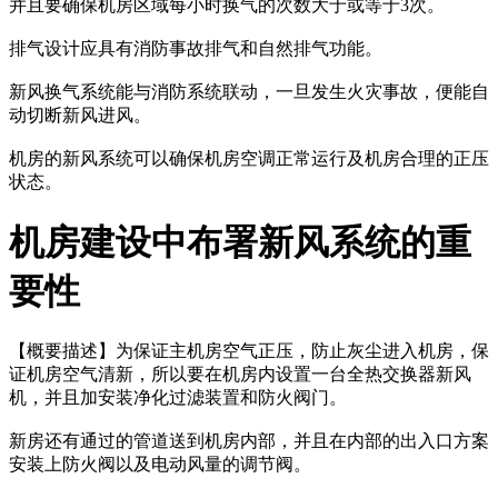
并且要确保机房区域每小时换气的次数大于或等于3次。
排气设计应具有消防事故排气和自然排气功能。
新风换气系统能与消防系统联动，一旦发生火灾事故，便能自
动切断新风进风。
机房的新风系统可以确保机房空调正常运行及机房合理的正压
状态。
机房建设中布署新风系统的重
要性
【概要描述】
为保证主机房空气正压，防止灰尘进入机房，保
证机房空气清新，所以要在机房内设置一台全热交换器新风
机，并且加安装净化过滤装置和防火阀门。
新房还有通过的管道送到机房内部，并且在内部的出入口方案
安装上防火阀以及电动风量的调节阀。