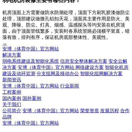
弱电机房装修主要有哪些内容？
机房顶面上方需要做防水防潮处理，顶面下方刷乳胶漆做防尘
处理，顶部建议做微孔铝扣天花，顶面其主要作用是防火、美
观、降噪、防尘。灯具、烟感、温感探头等均安装在机房顶
面，由于顶面管线繁多，安装时各系统管路必须横平竖直，错
落有致，排列有序，保证机房底部整体性、美观性。
→
安博（体育中国）官方网站
解决方案
弱电系统建设及智能化系统
信息安全整体解决方案
安全云解
决方案
安博（体育中国）官方网站 网络建设方案
智能化机房
建设及动环监测
分支组网及移动办公
智能化组网解决方案
新闻资讯
安博（体育中国）官方网站
行业新闻
工程案例
国内案例
国外案例
关于我们
公司简介
安博（体育中国）官方网站
荣誉资质
发展历程
合作
品牌
安博（体育中国）官方网站