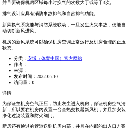
并且要确保机房区域每小时换气的次数大于或等于3次。
排气设计应具有消防事故排气和自然排气功能。
新风换气系统能与消防系统联动，一旦发生火灾事故，便能自
动切断新风进风。
机房的新风系统可以确保机房空调正常运行及机房合理的正压
状态。
分类：
安博（体育中国）官方网站
作者：
来源：
发布时间：
2022-05-10
访问量：
0
详情
为保证主机房空气正压，防止灰尘进入机房，保证机房空气清
新，所以要在机房内设置一台全热交换器新风机，并且加安装
净化过滤装置和防火阀门。
新房还有通过的管道送到机房内部，并且在内部的出入口方案