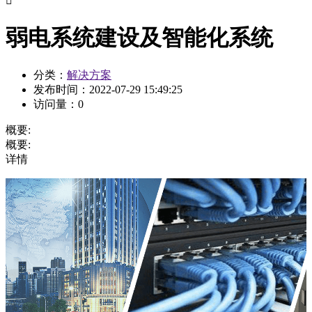

弱电系统建设及智能化系统
分类：
解决方案
发布时间：
2022-07-29 15:49:25
访问量：
0
概要:
概要:
详情