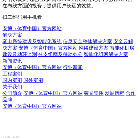
在布线方面的投资，提供用户长远的效益。
扫二维码用手机看
安博（体育中国）官方网站
解决方案
弱电系统建设及智能化系统
信息安全整体解决方案
安全云解
决方案
安博（体育中国）官方网站 网络建设方案
智能化机房
建设及动环监测
分支组网及移动办公
智能化组网解决方案
新闻资讯
安博（体育中国）官方网站
行业新闻
工程案例
国内案例
国外案例
关于我们
公司简介
安博（体育中国）官方网站
荣誉资质
发展历程
合作
品牌
安博（体育中国）官方网站
安博（体育中国）官方网站